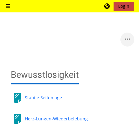
Zum Hauptinhalt
Login
Website-Übersicht
Blöcke
Bewusstlosigkeit
Stabile Seitenlage
Herz-Lungen-Wiederbelebung