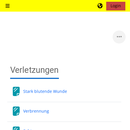
Zum Hauptinhalt
Login
Website-Übersicht
Blöcke
Verletzungen
Stark blutende Wunde
Verbrennung